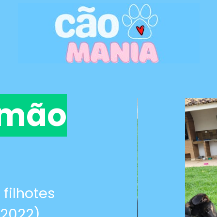
emão
 filhotes
/2022)