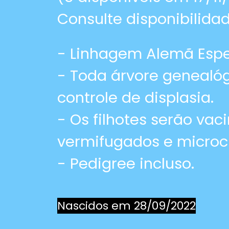
Consulte disponibilida
- Linhagem Alemã Esp
- Toda árvore genealó
controle de displasia.
- Os filhotes serão vac
vermifugados e microc
- Pedigree incluso.
Nascidos em 28/09/2022