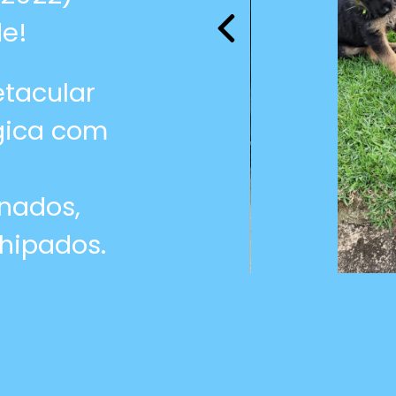
de!
etacular
gica com
inados,
hipados.